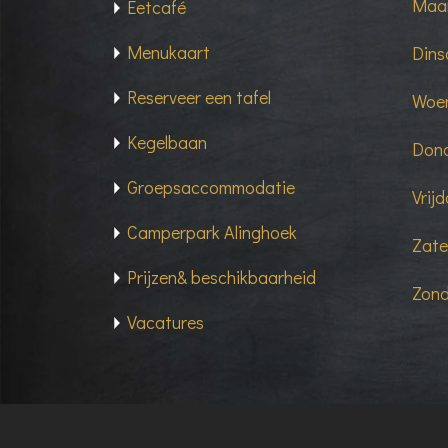
Maan
Eetcafé
Menukaart
Dins
Reserveer een tafel
Woen
Kegelbaan
Dond
Groepsaccommodatie
Vrij
Camperpark Alinghoek
Zate
Prijzen& beschikbaarheid
Zond
Vacatures