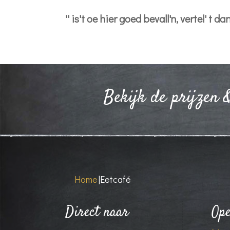
'' is't oe hier goed bevall'n, vertel' t dan
Bekijk de prijzen 
Home
|
Eetcafé
Direct naar
Ope