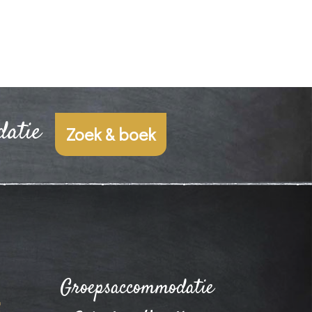
datie
Zoek & boek
Groepsaccommodatie