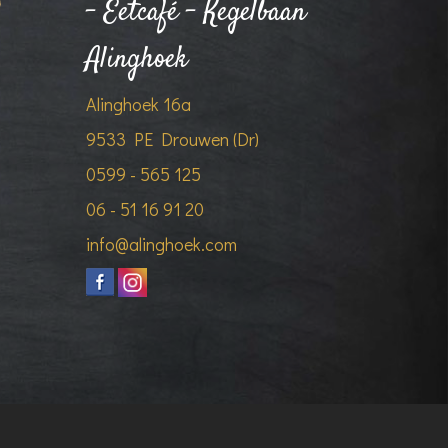
- Eetcafé - Kegelbaan
Alinghoek
Alinghoek 16a
9533 PE Drouwen (Dr)
0599 - 565 125
06 - 51 16 91 20
info@alinghoek.com