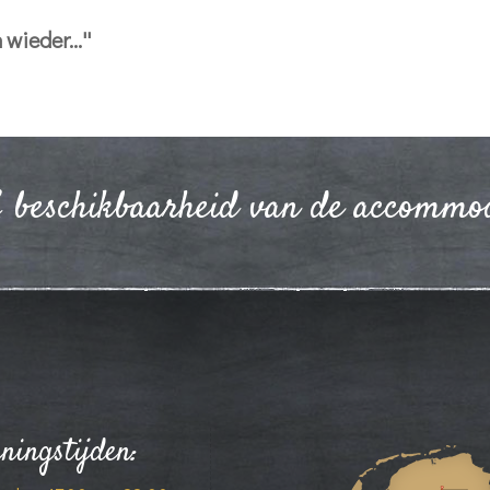
 wieder...''
& beschikbaarheid van de accommo
ningstijden: