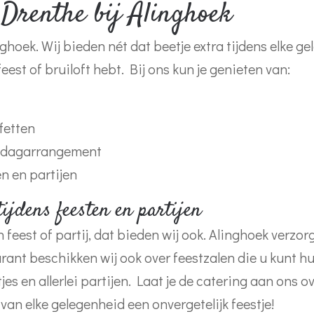
 Drenthe bij Alinghoek
nghoek. Wij bieden nét dat beetje extra tijdens elke g
est of bruiloft hebt. Bij ons kun je genieten van:
fetten
n dagarrangement
n en partijen
ijdens feesten en partijen
n feest of partij, dat bieden wij ook. Alinghoek verz
aurant beschikken wij ook over feestzalen die u kunt h
jes en allerlei partijen. Laat je de catering aan ons 
an elke gelegenheid een onvergetelijk feestje!