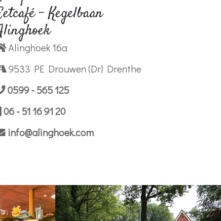
Eetcafé - Kegelbaan
Alinghoek
Alinghoek 16a
9533 PE Drouwen (Dr) Drenthe
0599 - 565 125
06 - 51 16 91 20
info@alinghoek.com