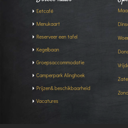
Maan
Eetcafé
Menukaart
Dins
Reserveer een tafel
Woen
Kegelbaan
Dond
Groepsaccommodatie
Vrij
Camperpark Alinghoek
Zate
Prijzen& beschikbaarheid
Zond
Vacatures