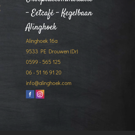
- Eetcafé - Kegelbaan
Alinghoek
Alinghoek 16a
9533 PE Drouwen (Dr)
0599 - 565 125
06 - 51 16 91 20
info@alinghoek.com