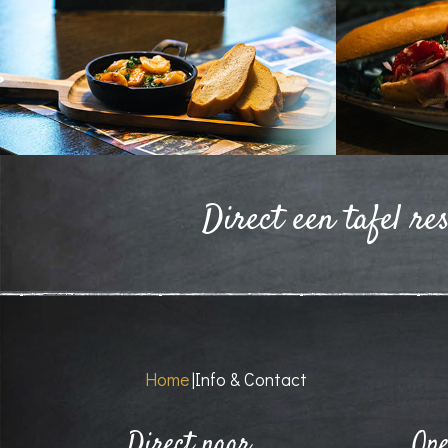
Direct een tafel re
Home
|
Info & Contact
Direct naar
Ope