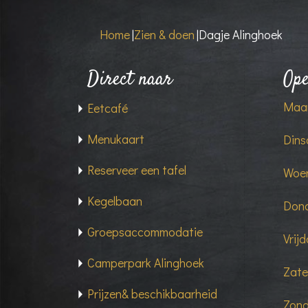
Home
|
Zien & doen
|
Dagje Alinghoek
Direct naar
Ope
Maan
Eetcafé
Menukaart
Dins
Reserveer een tafel
Woen
Kegelbaan
Dond
Groepsaccommodatie
Vrij
Camperpark Alinghoek
Zate
Prijzen& beschikbaarheid
Zond