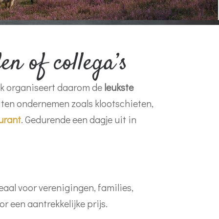
n of collega’s
hoek organiseert daarom de
leukste
iten ondernemen zoals klootschieten,
urant
. Gedurende een dagje uit in
aal voor verenigingen, families,
r een aantrekkelijke prijs.