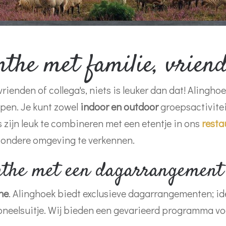
the met familie, vriende
vrienden of collega's, niets is leuker dan dat! Aling
epen. Je kunt zowel
indoor en outdoor
groepsactivite
 zijn leuk te combineren met een etentje in ons
resta
jzondere omgeving te verkennen.
nthe met een dagarrangement
he
. Alinghoek biedt exclusieve dagarrangementen; ide
soneelsuitje. Wij bieden een gevarieerd programma voo