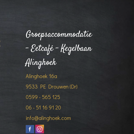
Groepsaccommodatie
- Eetcafé - Kegelbaan
Alinghoek
Alinghoek 16a
9533 PE Drouwen (Dr)
0599 - 565 125
06 - 51 16 91 20
info@alinghoek.com