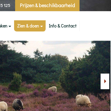
Prijzen & beschikbaarheid
5 125
nken
Zien & doen
Info & Contact