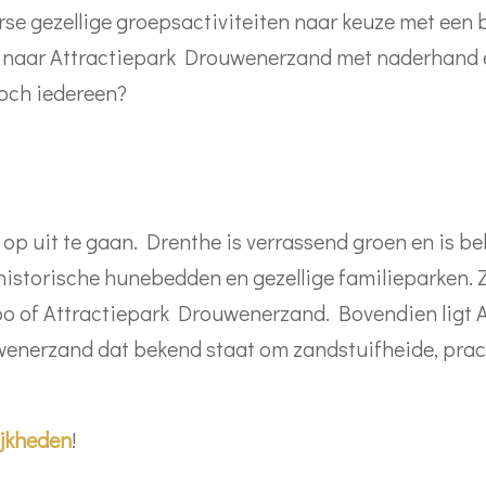
se gezellige groepsactiviteiten naar keuze met een 
ag naar Attractiepark Drouwenerzand met naderhand ee
toch iedereen?
g op uit te gaan. Drenthe is verrassend groen en is be
storische hunebedden en gezellige familieparken. Zo 
Zoo of Attractiepark Drouwenerzand. Bovendien ligt 
nerzand dat bekend staat om zandstuifheide, prach
ijkheden
!